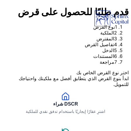
قدم طلبًا للحصول على قرض
1
نوع القرض
2
الملكية
3
المقترض
4
تفاصيل القرض
5
الدخل
6
المستندات
7
مراجعة
اختر نوع القرض الخاص بك
ابدأ بنوع القرض الذي يتطابق أفضل مع ملكيتك واحتياجك
للتمويل.
DSCR شراء
اشترِ عقارًا إيجاريًا باستخدام تدفق نقدي للملكية