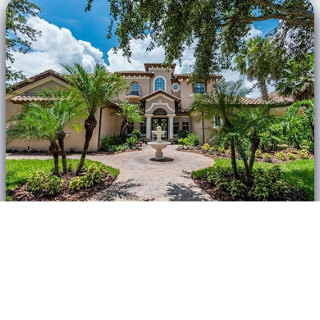
$940,000 إيجار فخم Bridge قرض
Windermere, FL