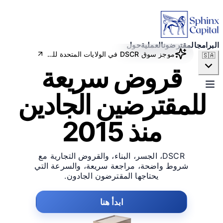
البرامج
المقترضون
البرامج
المقترضون
العملية
حول
موجز سوق DSCR في الولايات المتحدة للمقترضين: يونيو 2026
🇸🇦
قروض سريعة
العملية
للمقترضين الجادين
حول
منذ 2015
قدم الآن
DSCR، الجسر، البناء، والقروض التجارية مع
شروط واضحة، مراجعة سريعة، والسرعة التي
يحتاجها المقترضون الجادون.
ابدأ هنا