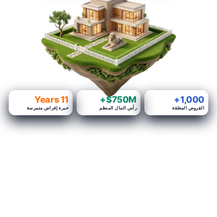
11 Years
$750M+
1,000+
القروض المغلقة
رأس المال المنظم
خبرة إقراض متمرسة