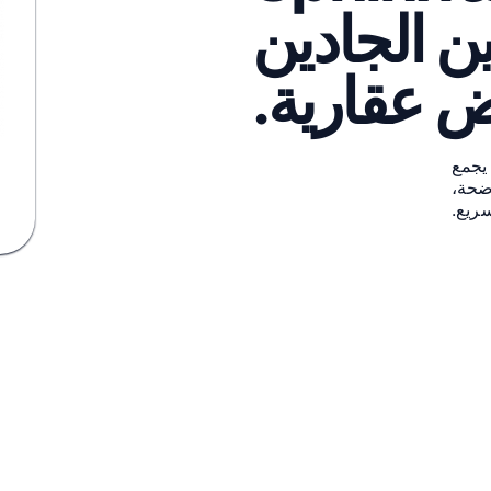
ترضين الجادين
 عقارية.
يجمع
واضحة،
سريع.