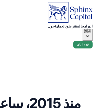
البرامج
المقترضون
العملية
حول
🇸🇦
قدم الآن