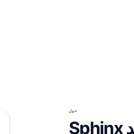
حول
منذ 2015، ساعد Sphinx