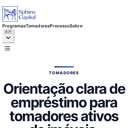
Programas
Tomadores
Programas
Tomadores
Processo
Sobre
🇧🇷
Processo
Sobre
TOMADORES
Orientação clara de
SOLICITAR AGORA
empréstimo para
tomadores ativos