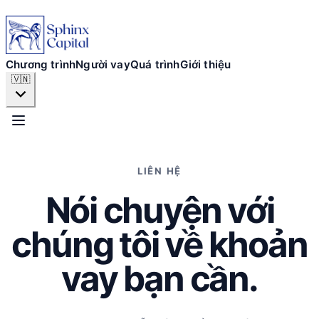
Chương trình
Người vay
Chương trình
Người vay
Quá trình
Giới thiệu
🇻🇳
Quá trình
Giới thiệu
LIÊN HỆ
Nói chuyện với
NỘP ĐƠN NGAY
chúng tôi về khoản
vay bạn cần.