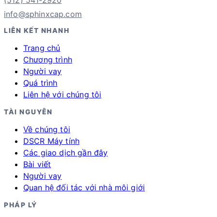
info@sphinxcap.com
LIÊN KẾT NHANH
Trang chủ
Chương trình
Người vay
Quá trình
Liên hệ với chúng tôi
TÀI NGUYÊN
Về chúng tôi
DSCR Máy tính
Các giao dịch gần đây
Bài viết
Người vay
Quan hệ đối tác với nhà môi giới
PHÁP LÝ