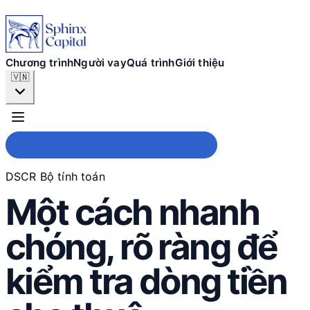
Chương trình
Người vay
Chương trình
Người vay
Quá trình
Giới thiệu
🇻🇳
Quá trình
Giới thiệu
KIỂM TRA DSCR CHO THUÊ DÀI HẠN
DSCR Bộ tính toán
Một cách nhanh
NỘP ĐƠN NGAY
chóng, rõ ràng để
kiểm tra dòng tiền