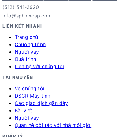
(512) 541-2920
info@sphinxcap.com
LIÊN KẾT NHANH
Trang chủ
Chương trình
Người vay
Quá trình
Liên hệ với chúng tôi
TÀI NGUYÊN
Về chúng tôi
DSCR Máy tính
Các giao dịch gần đây
Bài viết
Người vay
Quan hệ đối tác với nhà môi giới
PHÁP LÝ