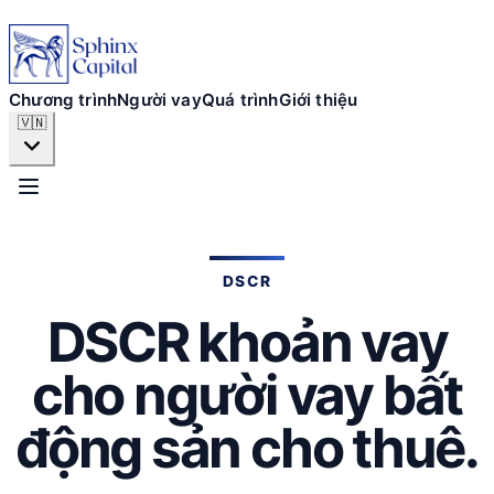
Chương trình
Người vay
Chương trình
Người vay
Quá trình
Giới thiệu
🇻🇳
Quá trình
Giới thiệu
DSCR
DSCR khoản vay
NỘP ĐƠN NGAY
cho người vay bất
động sản cho thuê.