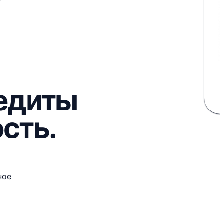
едиты
сть.
ное